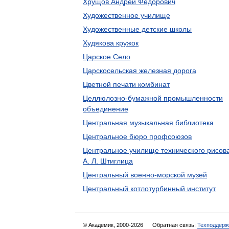
Хрущов Андрей Фёдорович
Художественное училище
Художественные детские школы
Худякова кружок
Царское Село
Царскосельская железная дорога
Цветной печати комбинат
Целлюлозно-бумажной промышленности
объединение
Центральная музыкальная библиотека
Центральное бюро профсоюзов
Центральное училище технического рисов
А. Л. Штиглица
Центральный военно-морской музей
Центральный котлотурбинный институт
© Академик, 2000-2026
Обратная связь:
Техподдерж