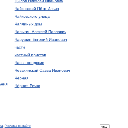
Цылов Николай Иванович
Чайковский Пётр Ильич
Чайковского улица
Чаплиных дом
Чапыгин Алексей Павлович
Чарушин Евгений Иванович
части
частный пристав
Часы городские
Чевакинский Савва Иванович
Чёрная
ания
Чёрная Речка
ка
,
Реклама на сайте
18+