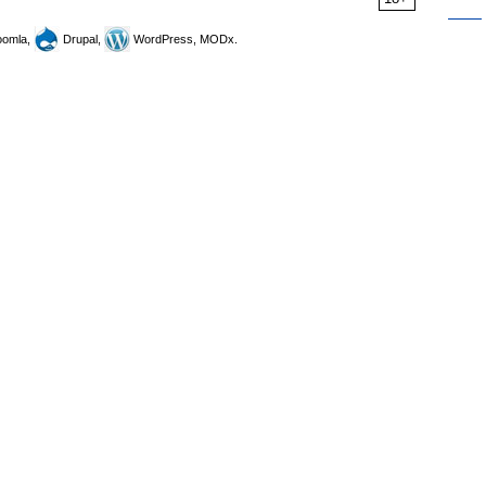
omla,
Drupal,
WordPress, MODx.