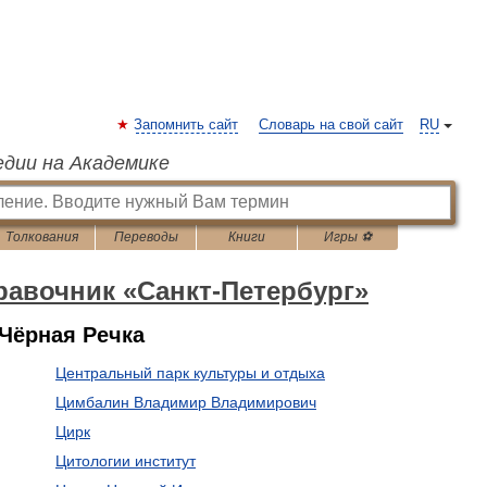
Запомнить сайт
Словарь на свой сайт
RU
едии на Академике
Толкования
Переводы
Книги
Игры ⚽
авочник «Санкт-Петербург»
 Чёрная Речка
Центральный парк культуры и отдыха
Цимбалин Владимир Владимирович
Цирк
Цитологии институт